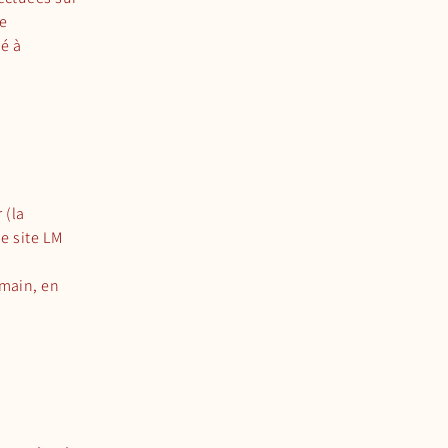
e
é à
 (la
le site LM
 main, en