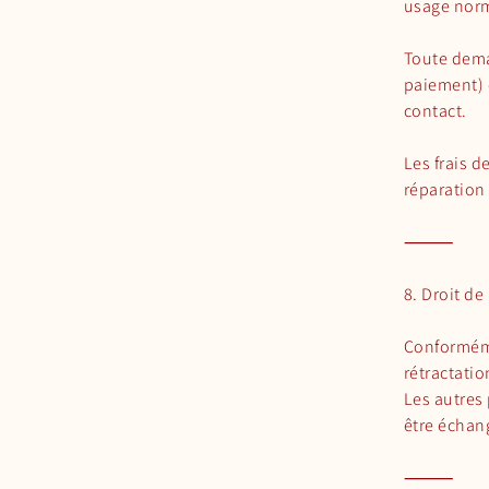
usage norm
Toute dema
paiement) 
contact.
Les frais d
réparation 
⸻
8. Droit de
Conforméme
rétractati
Les autres
être échang
⸻