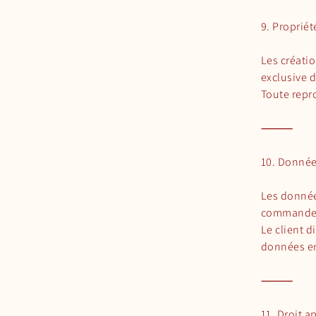
9. Propriét
Les créatio
exclusive 
Toute repro
⸻
10. Donnée
Les donnée
commandes.
Le client d
données e
⸻
11. Droit a