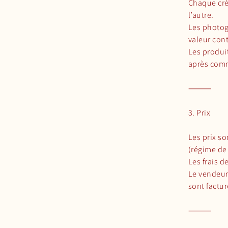
Chaque créa
l’autre.
Les photogr
valeur cont
Les produit
après comm
⸻
3. Prix
Les prix so
(régime de 
Les frais 
Le vendeur 
sont factu
⸻