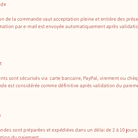
nde
ion de la commande vaut acceptation pleine et entière des prés
mation par e-mail est envoyée automatiquement après validati
t
nts sont sécurisés via carte bancaire, PayPal, virement ou chè
e est considérée comme définitive après validation du paiem
n
des sont préparées et expédiées dans un délai de 2 à 10 jours
ption du paiement.