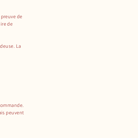
u preuve de
ire de
endeuse. La
r commande.
ais peuvent