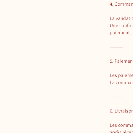
4. Comma
La validat
Une confir
paiement.
⸻
5. Paiemen
Les paieme
La command
⸻
6. Livraiso
Les comman
après réce