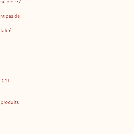
une pièce à
ont pas de
bilité
u CGI
s produits