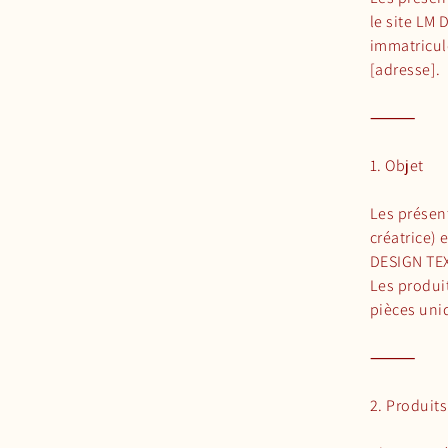
le site LM
immatricul
[adresse].
⸻
1. Objet
Les présent
créatrice) 
DESIGN TEX
Les produi
pièces uniq
⸻
2. Produits