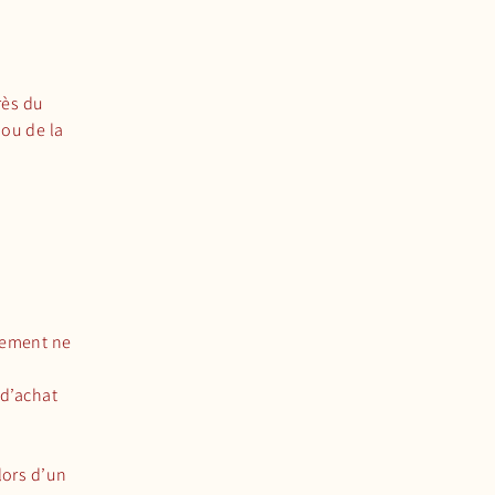
rès du
 ou de la
sement ne
 d’achat
ors d’un