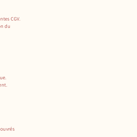
entes CGV.
on du
que.
ent.
 ouvrés