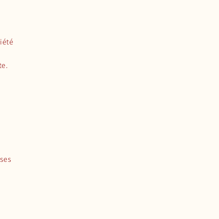
iété
te.
 ses