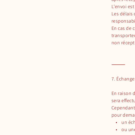
L’envoi est
Les délais 
responsabi
En cas de c
transporte
non récept
⸻
7. Échange,
En raison 
sera effect
Cependant, 
pour dema
• un échan
• ou une r