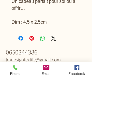
Un cadeau parfait pour soi ou à
offrir…
Dim : 4,5 x 2,5cm
0650344386
Contact & infos
lmdesigntextile@gmail.com
Phone
Email
Facebook
57590 Delme,
Moselle,
France